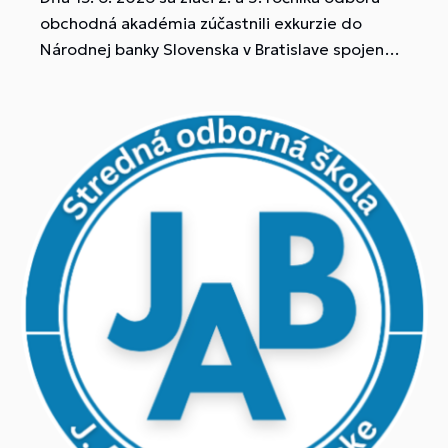
obchodná akadémia zúčastnili exkurzie do
Národnej banky Slovenska v Bratislave spojenú s
workshopom „Dôchodok a investovanie“ a
„Reklama a podvody“.