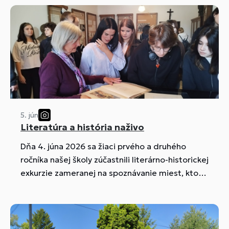
5. jún
Literatúra a história naživo
Dňa 4. júna 2026 sa žiaci prvého a druhého
ročníka našej školy zúčastnili literárno-historickej
exkurzie zameranej na spoznávanie miest, ktoré
sú významnou súčasťou slovenského kultúrneho
a národného dedičstva.