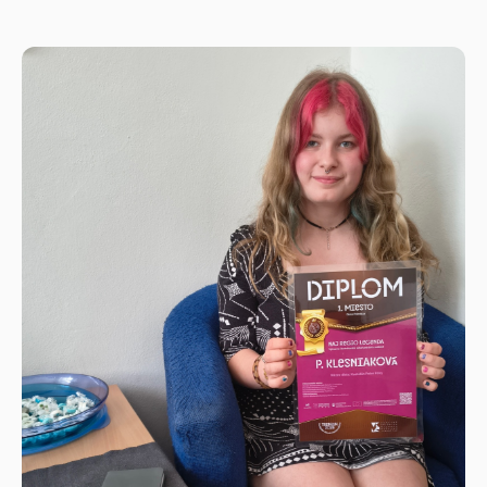
našich skvelých majstrov vyskúšali varenie v
poľných podmienkach a pripravili pre nás
domáci kotlíkový guľáš.