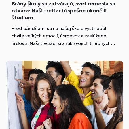
Brány školy sa zatvárajú, svet remesla sa
otvára: Naši tretiaci úspešne ukončili
štúdium
Pred pár dňami sa na našej škole vystriedali
chvíle veľkých emócií, úsmevov a zaslúženej
hrdosti. Naši tretiaci si z rúk svojich triednych
učiteľov a majstrov odbornej výchovy
slávnostne prevzali záverečné vysvedčenia.