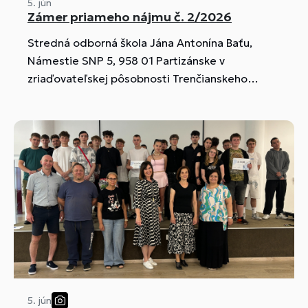
5. jún
Zámer priameho nájmu č. 2/2026
Stredná odborná škola Jána Antonína Baťu,
Námestie SNP 5, 958 01 Partizánske v
zriaďovateľskej pôsobnosti Trenčianskeho
samosprávneho kraja, zverejňuje zámer
priameho nájmu svojho majetku.
5. jún