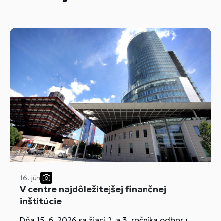
16. jún
V centre najdôležitejšej finančnej
inštitúcie
Dňa 15. 6. 2026 sa žiaci 2. a 3. ročníka odboru