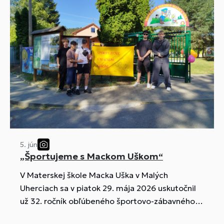
5. jún
„Športujeme s Mackom Uškom“
V Materskej škole Macka Uška v Malých
Uherciach sa v piatok 29. mája 2026 uskutočnil
už 32. ročník obľúbeného športovo-zábavného
podujatia „Športujeme s Mackom Uškom“.