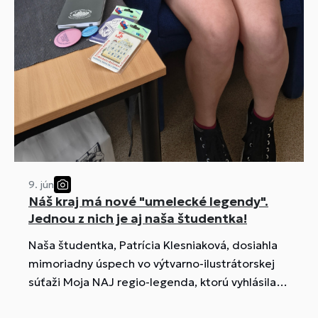
9. jún
Náš kraj má nové "umelecké legendy".
Jednou z nich je aj naša študentka!
Naša študentka, Patrícia Klesniaková, dosiahla
mimoriadny úspech vo výtvarno-ilustrátorskej
súťaži Moja NAJ regio-legenda, ktorú vyhlásila
Verejná knižnica Michala Rešetku v Trenčíne.