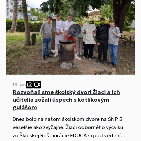
16. jún
Rozvoňali sme školský dvor! Žiaci a ich
učitelia zožali úspech s kotlíkovým
gulášom
Dnes bolo na našom školskom dvore na SNP 5
veselšie ako zvyčajne. Žiaci odborného výcviku
zo Školskej Reštaurácie EDUCA si pod vedením