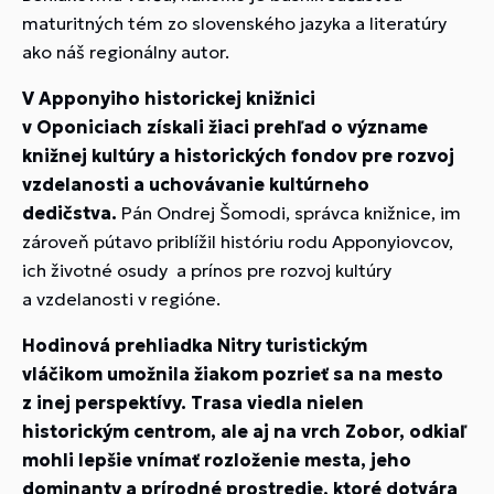
maturitných tém zo slovenského jazyka a literatúry
ako náš regionálny autor.
V Apponyiho historickej knižnici
v Oponiciach
získali žiaci prehľad o význame
knižnej kultúry a historických fondov pre rozvoj
vzdelanosti a uchovávanie kultúrneho
dedičstva.
Pán Ondrej Šomodi, správca knižnice, im
zároveň pútavo priblížil históriu rodu Apponyiovcov,
ich životné osudy a prínos pre rozvoj kultúry
a vzdelanosti v regióne.
Hodinová
prehliadka Nitry turistickým
vláčikom
umožnila žiakom pozrieť sa na mesto
z inej perspektívy.
Trasa viedla nielen
historickým centrom, ale aj na vrch Zobor, odkiaľ
mohli lepšie vnímať rozloženie mesta, jeho
dominanty a prírodné prostredie, ktoré dotvára