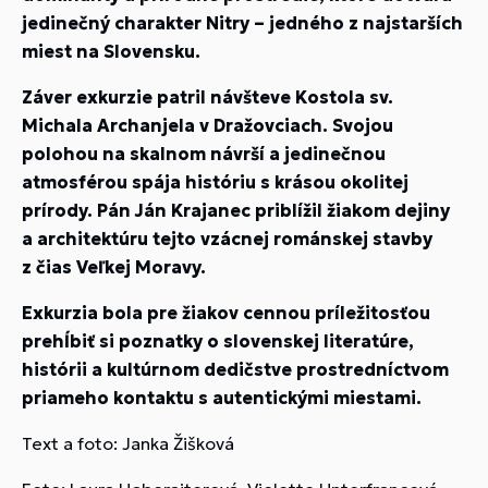
jedinečný charakter Nitry – jedného z najstarších
miest na Slovensku.
Záver exkurzie patril návšteve
Kostola sv.
Michala Archanjela v Dražovciach.
Svojou
polohou na skalnom návrší a jedinečnou
atmosférou spája históriu s krásou okolitej
prírody. Pán Ján Krajanec priblížil žiakom
dejiny
a architektúru tejto vzácnej románskej stavby
z čias Veľkej Moravy.
Exkurzia bola pre žiakov cennou príležitosťou
prehĺbiť si poznatky o slovenskej literatúre,
histórii a kultúrnom dedičstve prostredníctvom
priameho kontaktu s autentickými miestami.
Text a foto: Janka Žišková