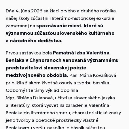
Dňa 4. júna 2026 sa žiaci prvého a druhého ročníka
našej školy zúčastnili literárno-historickej exkurzie
zameranej na
spoznávanie miest, ktoré sú
významnou súčasťou slovenského kultúrneho
a národného dedičstva.
Prvou zastávkou bola
Pamätná izba Valentína
Beniaka v Chynoranoch
venovaná významnému
predstaviteľovi
slovenskej poézie
medzivojnového obdobia.
Pani Mária Kovalíková
priblížila žiakom životné osudy a tvorbu básnika.
Odborný literárny výklad doplnila
Mgr. Bibiána Dzianová, učiteľka slovenského jazyka
a literatúry, ktorá vysvetlila zaradenie Valentína
Beniaka do literárneho smeru, charakteristické znaky
jeho tvorby a poetické prostriedky vlastné
Beniakovmu veršu, nakoľko je básnik súčasťou