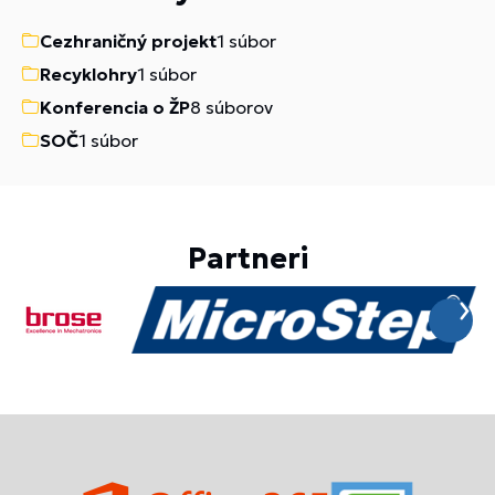
Cezhraničný projekt
1 súbor
Recyklohry
1 súbor
Konferencia o ŽP
8 súborov
SOČ
1 súbor
Partneri