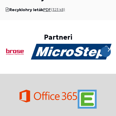
Recyklohry leták
PDF
(323 kB)
Partneri