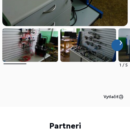
1
/
5
Vytlačiť
Partneri