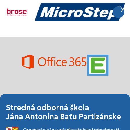
Stredná odborná škola
Jána Antonína Baťu Partizánske
Organizácia je v zriaďovateľskej pôsobnosti