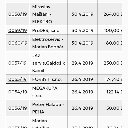
Miroslav
0058/19
Mašláni -
30.4.2019
264,00 EU
ELEKTRO
0059/19
ProDES, s.r.o.
30.4.2019
100,00 EU
Elektroservis -
0060/19
30.4.2019
80,00 EU
Marián Bodnár
JAZ
0057/19
servis,Gajdošík
29.4.2019
250,00 EU
Kamil
0055/19
FORBYT, s.r.o.
26.4.2019
174,40 EU
MEGAKUPA
0054/19
26.4.2019
122,14 EU
s.r.o.
Peter Halada -
0056/19
26.4.2019
50,00 EU
PEHA
Marián