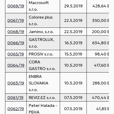
Macrosoft
0069/19
29.5.2019
428,64 EU
s.r.o.
Colorex plus
0067/19
22.5.2019
350,00 EU
s.r.o.
0068/19
Jamino, s.r.o.
22.5.2019
200,00 EU
GASTROLUX,
0066/19
16.5.2019
634,80 EU
s.r.o.
0065/19
PROSIV s.r.o.
15.5.2019
98,40 EU
CORA
0064/19
10.5.2019
417,60 EU
GASTRO s.r.o.
ENBRA
0063/19
SLOVAKIA
10.5.2019
288,00 EU
s.r.o.
0061/19
REVIZ.EZ s.r.o.
07.5.2019
470,44 EU
Peter Halada -
0062/19
07.5.2019
41,85 EU
PEHA