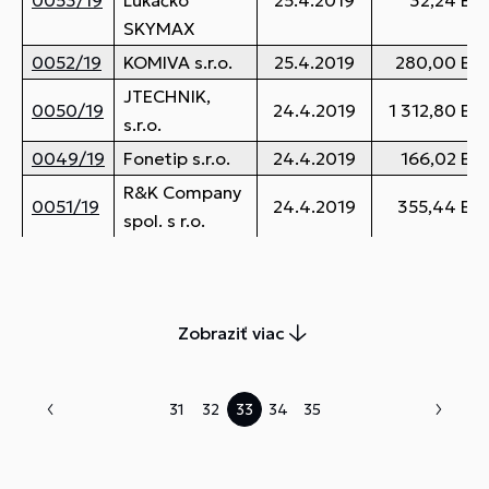
0053/19
Lukačko
25.4.2019
32,24 EU
SKYMAX
0052/19
KOMIVA s.r.o.
25.4.2019
280,00 EU
JTECHNIK,
0050/19
24.4.2019
1 312,80 EU
s.r.o.
0049/19
Fonetip s.r.o.
24.4.2019
166,02 EU
R&K Company
0051/19
24.4.2019
355,44 EU
spol. s r.o.
Zobraziť viac
31
32
33
34
35