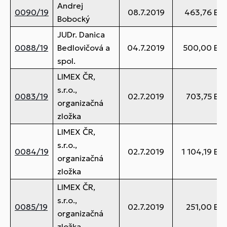
Andrej
0090/19
08.7.2019
463,76 EU
Bobocký
JUDr. Danica
0088/19
Bedlovičová a
04.7.2019
500,00 EU
spol.
LIMEX ČR,
s.r.o.,
0083/19
02.7.2019
703,75 EU
organizačná
zložka
LIMEX ČR,
s.r.o.,
0084/19
02.7.2019
1 104,19 EU
organizačná
zložka
LIMEX ČR,
s.r.o.,
0085/19
02.7.2019
251,00 EU
organizačná
zložka