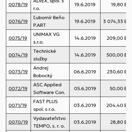
ALVEX, spol. s
0078/19
19.6.2019
19,80 EU
r.o.
Ľubomír Beňo
0076/19
19.6.2019
3 074,33 EU
P.ART
UNIMAX VG
0075/19
14.6.2019
209,00 EU
s.r.o.
Technické
0074/19
14.6.2019
500,00 EU
služby
Andrej
0073/19
06.6.2019
230,60 EU
Bobocký
ASC Applied
0072/19
05.6.2019
50,00 EU
Software Con.
FAST PLUS
0071/19
03.6.2019
204,40 EU
spol. s r.o.
Vydavateľstvo
0070/19
03.6.2019
28,80 EU
TEMPO, s. r. o.