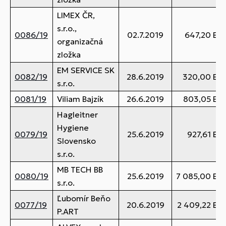
LIMEX ČR,
s.r.o.,
0086/19
02.7.2019
647,20 EU
organizačná
zložka
EM SERVICE SK
0082/19
28.6.2019
320,00 EU
s.r.o.
0081/19
Viliam Bajzík
26.6.2019
803,05 EU
Hagleitner
Hygiene
0079/19
25.6.2019
927,61 EU
Slovensko
s.r.o.
MB TECH BB
0080/19
25.6.2019
7 085,00 EU
s.r.o.
Ľubomír Beňo
0077/19
20.6.2019
2 409,22 EU
P.ART