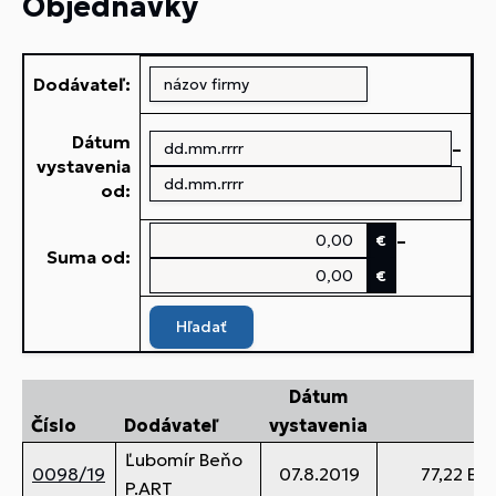
Objednávky
Dodávateľ:
Dátum
–
vystavenia
od:
–
€
Suma od:
€
Hľadať
Dátum
Číslo
Dodávateľ
vystavenia
H
Ľubomír Beňo
0098/19
07.8.2019
77,22 EU
P.ART