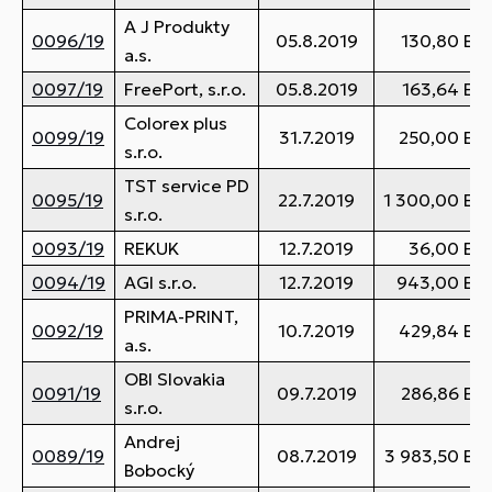
A J Produkty
0096/19
05.8.2019
130,80 EU
a.s.
0097/19
FreePort, s.r.o.
05.8.2019
163,64 EU
Colorex plus
0099/19
31.7.2019
250,00 EU
s.r.o.
TST service PD
0095/19
22.7.2019
1 300,00 EU
s.r.o.
0093/19
REKUK
12.7.2019
36,00 EU
0094/19
AGI s.r.o.
12.7.2019
943,00 EU
PRIMA-PRINT,
0092/19
10.7.2019
429,84 EU
a.s.
OBI Slovakia
0091/19
09.7.2019
286,86 EU
s.r.o.
Andrej
0089/19
08.7.2019
3 983,50 EU
Bobocký