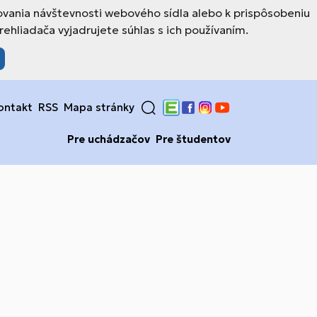
ovania návštevnosti webového sídla alebo k prispôsobeniu
hliadača vyjadrujete súhlas s ich používaním.
ontakt
RSS
Mapa stránky
Edupage
Facebook
Instagram
YouTube
Pre uchádzačov
Pre študentov