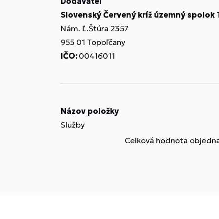
Dodávateľ
Slovenský Červený kríž územný spolok
Nám. Ľ.Štúra 2357
955 01 Topoľčany
IČO:
00416011
Názov položky
Služby
Celková hodnota objedna