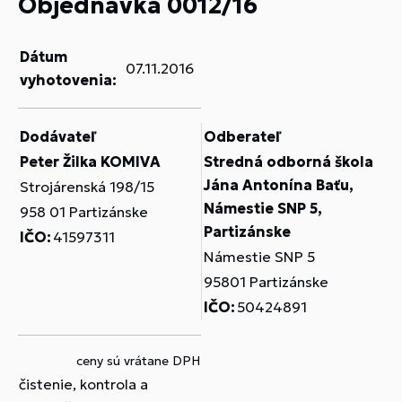
Objednávka 0012/16
Dátum
07.11.2016
vyhotovenia:
Dodávateľ
Odberateľ
Peter Žilka KOMIVA
Stredná odborná škola
Jána Antonína Baťu,
Strojárenská 198/15
Námestie SNP 5,
958 01 Partizánske
Partizánske
IČO:
41597311
Námestie SNP 5
95801 Partizánske
IČO:
50424891
ceny sú vrátane DPH
čistenie, kontrola a