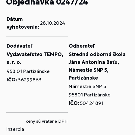
Objednávka 0247/24
Dátum
28.10.2024
vyhotovenia:
Dodávateľ
Odberateľ
Vydavateľstvo TEMPO,
Stredná odborná škola
s. r. o.
Jána Antonína Baťu,
Námestie SNP 5,
958 01 Partizánske
Partizánske
IČO:
36299863
Námestie SNP 5
95801 Partizánske
IČO:
50424891
ceny sú vrátane DPH
Inzercia