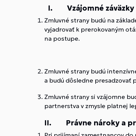
I. Vzájomné záväzky na
Zmluvné strany budú na základe
vyjadrovať k prerokovaným otá
na postupe.
Zmluvné strany budú intenzívn
a budú dôsledne presadzovať 
Zmluvné strany si vzájomne bud
partnerstva v zmysle platnej leg
II. Právne nároky a prá
Pri prijímaní zamestnancov d