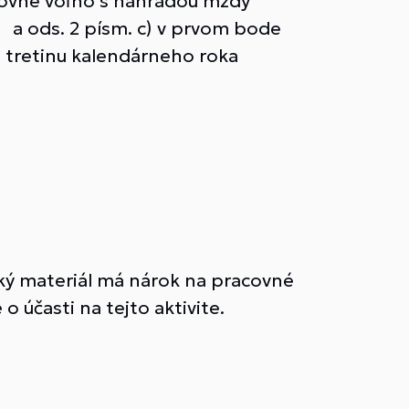
covné voľno s náhradou mzdy
e a ods. 2 písm. c) v prvom bode
ú tretinu kalendárneho roka
ký materiál má nárok na pracovné
 účasti na tejto aktivite.