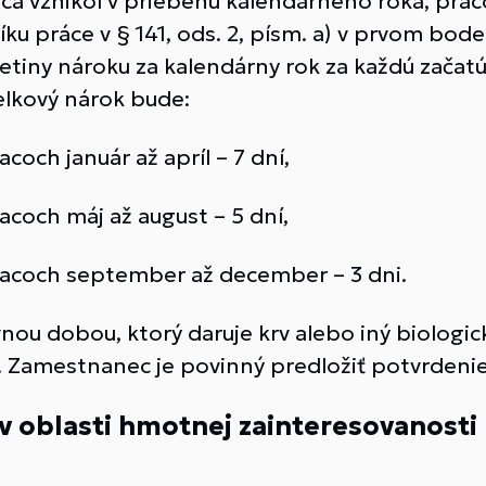
a vznikol v priebehu kalendárneho roka, pra
u práce v § 141, ods. 2, písm. a) v prvom bod
retiny nároku za kalendárny rok za každú začat
lkový nárok bude:
och január až apríl – 7 dní,
coch máj až august – 5 dní,
iacoch september až december – 3 dni.
ou dobou, ktorý daruje krv alebo iný biologic
 Zamestnanec je povinný predložiť potvrdenie o
oblasti hmotnej zainteresovanosti