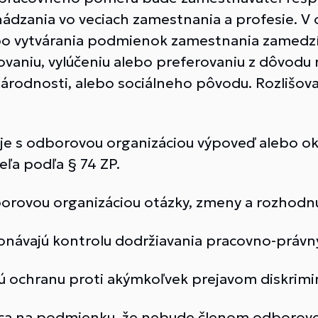
hádzania vo veciach zamestnania a profesie. V
bo vytvárania podmienok zamestnania zamedzí 
šovaniu, vylúčeniu alebo preferovaniu z dôvodu
národnosti, alebo sociálneho pôvodu. Rozlišovan
je s odborovou organizáciou výpoveď alebo o
ľa podľa § 74 ZP.
orovou organizáciou otázky, zmeny a rozhodnu
onávajú kontrolu dodržiavania pracovno-právn
ochranu proti akýmkoľvek prejavom diskriminá
a na podmienku, že nebude členom odborovej 