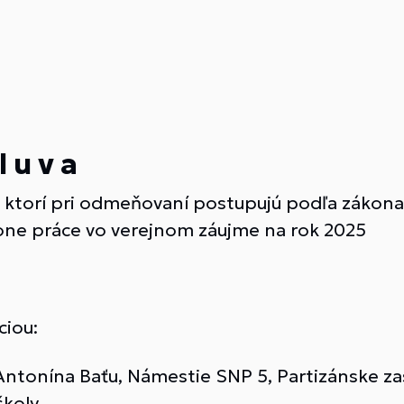
l u v a
ktorí pri odmeňovaní postupujú podľa zákona 
one práce vo verejnom záujme na rok 2025
ciou:
ntonína Baťu, Námestie SNP 5, Partizánske za
školy