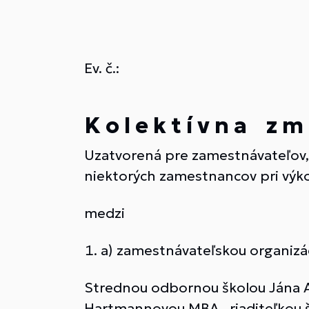
Ev. č.:
K o l e k t í v n a z m 
Uzatvorená pre zamestnávateľov, 
niektorých zamestnancov pri výk
medzi
a) zamestnávateľskou organizá
Strednou odbornou školou Jána A
Hartmannovou,MBA, riaditeľkou 