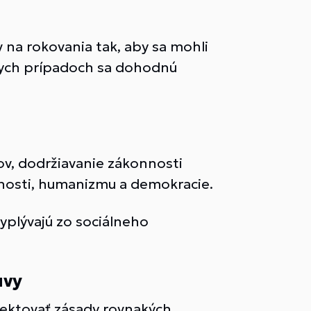
 na rokovania tak, aby sa mohli
nych prípadoch sa dohodnú
v, dodržiavanie zákonnosti
nosti, humanizmu a demokracie.
yplývajú zo sociálneho
uvy
ektovať zásady rovnakých