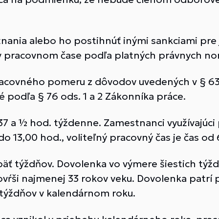
nania alebo ho postihnúť inými sankciami pre 
v pracovnom čase podľa platných právnych no
acovného pomeru z dôvodov uvedených v § 63 o
 podľa § 76 ods. 1 a 2 Zákonníka práce.
7 a ½ hod. týždenne. Zamestnanci využívajúci
o 13,00 hod., voliteľný pracovný čas je čas od
äť týždňov. Dovolenka vo výmere šiestich týžd
ovŕši najmenej 33 rokov veku. Dovolenka pat
týždňov v kalendárnom roku.