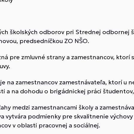
ých školských odborov pri Strednej odbornej š
ánovou, predsedníčkou ZO NŠO.
ná pre zmluvné strany a zamestnancov, ktorí 
uvy.
 na zamestnancov zamestnávateľa, ktorí u n
i a na dohodu o brigádnickej práci študentov, 
ahy medzi zamestnancami školy a zamestnávat
a vytvára podmienky pre skvalitnenie výchovy 
ov v oblasti pracovnej a sociálnej.