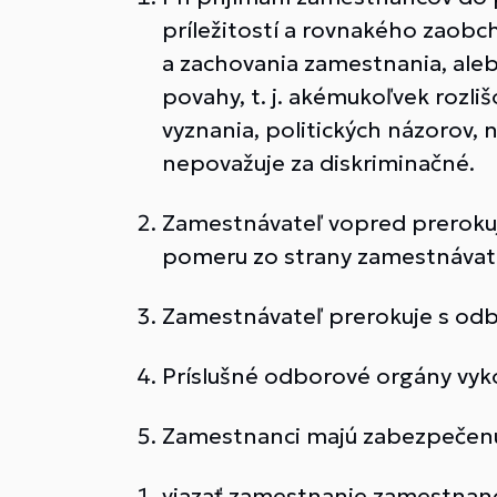
príležitostí a rovnakého zaobc
a zachovania zamestnania, ale
povahy, t. j. akémukoľvek rozli
vyznania, politických názorov, 
nepovažuje za diskriminačné.
Zamestnávateľ vopred preroku
pomeru zo strany zamestnávate
Zamestnávateľ prerokuje s odb
Príslušné odborové orgány vyk
Zamestnanci majú zabezpečenú 
viazať zamestnanie zamestnanc