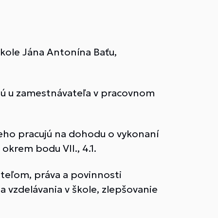
kole Jána Antonína Baťu,
sú u zamestnávateľa v pracovnom
eho pracujú na dohodu o vykonaní
okrem bodu VII., 4.1.
eľom, práva a povinnosti
a vzdelávania v škole, zlepšovanie