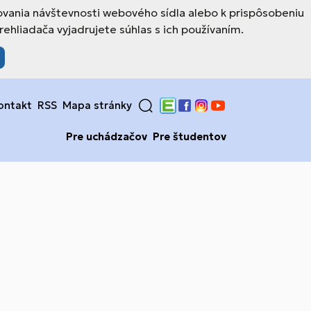
ovania návštevnosti webového sídla alebo k prispôsobeniu
hliadača vyjadrujete súhlas s ich používaním.
ontakt
RSS
Mapa stránky
Edupage
Facebook
Instagram
YouTube
Pre uchádzačov
Pre študentov