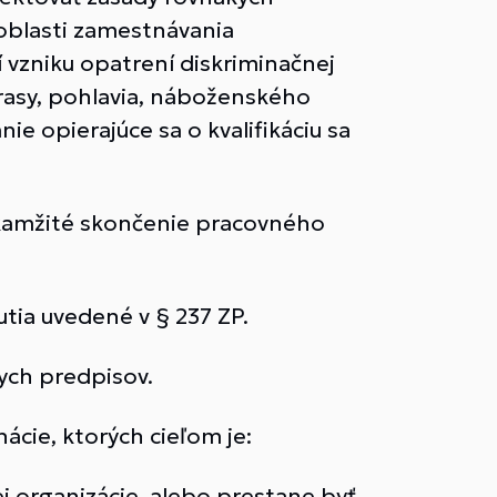
 oblasti zamestnávania
vzniku opatrení diskriminačnej
 rasy, pohlavia, náboženského
ie opierajúce sa o kvalifikáciu sa
kamžité skončenie pracovného
tia uvedené v § 237 ZP.
ych predpisov.
cie, ktorých cieľom je:
organizácie, alebo prestane byť