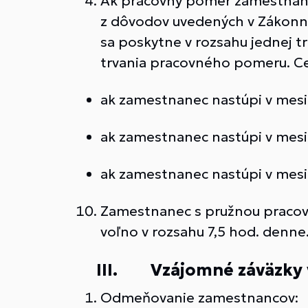
Ak pracovný pomer zamestnanc
z dôvodov uvedených v Zákonník
sa poskytne v rozsahu jednej t
trvania pracovného pomeru. Ce
ak zamestnanec nastúpi v mesiac
ak zamestnanec nastúpi v mesia
ak zamestnanec nastúpi v mes
Zamestnanec s pružnou pracovn
voľno v rozsahu 7,5 hod. denne.
III. Vzájomné záväzky v 
Odmeňovanie zamestnancov: