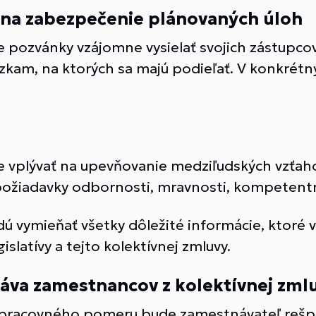
 zabezpečenie plánovaných úloh
 pozvánky vzájomne vysielať svojich zástupcov
zkam, na ktorých sa majú podieľať. V konkrét
e vplývať na upevňovanie medziľudských vzťaho
požiadavky odbornosti, mravnosti, kompetent
ú vymieňať všetky dôležité informácie, ktoré v
islatívy a tejto kolektívnej zmluvy.
va zamestnancov z kolektívnej zml
o pracovného pomeru bude zamestnávateľ rešp