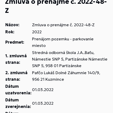
Zmluva o prenájme č. 2022-48-
Z
Názov:
Zmluva o prenájme č. 2022-48-Z
Rok:
2022
Prenájom pozemku - parkovanie
Predmet:
miesto
Stredná odborná škola J.A..Baťu,
1. zmluvná
Námestie SNP 5, Partizánske Námestie
strana:
SNP 5, 958 01 Partizánske
2. zmluvná
Pafčo Lukáš Dolné Záhumnie 140/9,
strana:
956 21 Kuzmince
Dátum
01.03.2022
uzatvorenia:
Dátum
01.03.2022
zverejnenia: