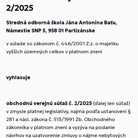
2/2025
Stredná odborná škola Jána Antonína Baťu,
Námestie SNP 5, 958 01 Partizánske
v súlade so zákonom č. 446/2001 Z.z. o majetku
vyšších územných celkov v platnom znení
vyhlasuje
obchodnú verejnú súťaž
č. 2/2025
(ďalej len súťaž)
v zmysle platnej legislatívy, najmä podľa ustanovení §
281 a násl. zákona č. 513/1991 Zb. Obchodného
zákonníka v platnom znení a vyzýva na podanie
návrhov na uzatvorenie zmluvy o nájme nebytových