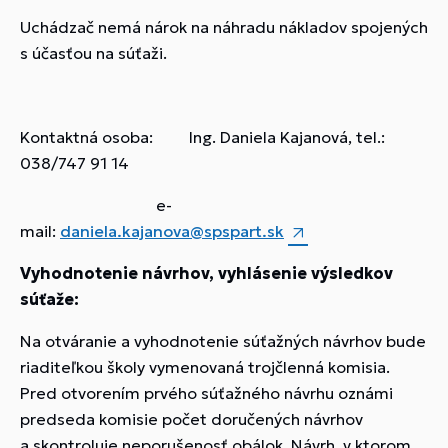
Uchádzač nemá nárok na náhradu nákladov spojených
s účasťou na súťaži.
Kontaktná osoba: Ing. Daniela Kajanová, tel.:
038/747 91 14
e-
mail:
daniela.kajanova@spspart.sk
Vyhodnotenie návrhov, vyhlásenie výsledkov
súťaže:
Na otváranie a vyhodnotenie súťažných návrhov bude
riaditeľkou školy vymenovaná trojčlenná komisia.
Pred otvorením prvého súťažného návrhu oznámi
predseda komisie počet doručených návrhov
a skontroluje neporušenosť obálok. Návrh, v ktorom