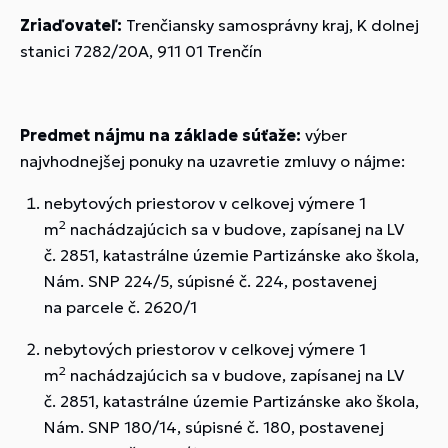
Zriaďovateľ:
Trenčiansky samosprávny kraj, K dolnej
stanici 7282/20A, 911 01 Trenčín
Predmet nájmu na základe súťaže:
výber
najvhodnejšej ponuky na uzavretie zmluvy o nájme:
nebytových priestorov v celkovej výmere 1
2
m
nachádzajúcich sa v budove, zapísanej na LV
č. 2851, katastrálne územie Partizánske ako škola,
Nám. SNP 224/5, súpisné č. 224, postavenej
na parcele č. 2620/1
nebytových priestorov v celkovej výmere 1
2
m
nachádzajúcich sa v budove, zapísanej na LV
č. 2851, katastrálne územie Partizánske ako škola,
Nám. SNP 180/14, súpisné č. 180, postavenej