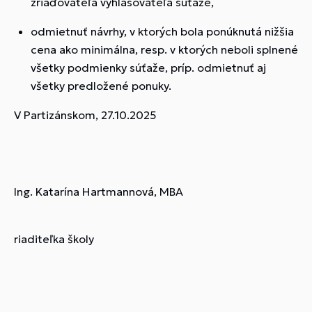
zriaďovateľa vyhlasovateľa súťaže,
odmietnuť návrhy, v ktorých bola ponúknutá nižšia
cena ako minimálna, resp. v ktorých neboli splnené
všetky podmienky súťaže, príp. odmietnuť aj
všetky predložené ponuky.
V Partizánskom, 27.10.2025
Ing. Katarína Hartmannová, MBA
riaditeľka školy