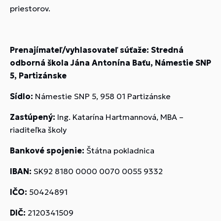
priestorov.
Prenajímateľ/vyhlasovateľ súťaže: Stredná
odborná škola Jána Antonína Baťu, Námestie SNP
5, Partizánske
Sídlo:
Námestie SNP 5, 958 01 Partizánske
Zastúpený:
Ing. Katarína Hartmannová, MBA –
riaditeľka školy
Bankové spojenie:
Štátna pokladnica
IBAN:
SK92 8180 0000 0070 0055 9332
IČO:
50424891
DIČ:
2120341509