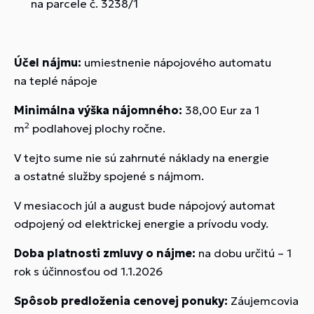
na parcele č. 3238/1
Účel nájmu:
umiestnenie nápojového automatu
na teplé nápoje
Minimálna výška nájomného:
38,00 Eur za 1
2
m
podlahovej plochy ročne.
V tejto sume nie sú zahrnuté náklady na energie
a ostatné služby spojené s nájmom.
V mesiacoch júl a august bude nápojový automat
odpojený od elektrickej energie a prívodu vody.
Doba platnosti zmluvy o nájme:
na dobu určitú – 1
rok s účinnosťou od 1.1.2026
Spôsob predloženia cenovej ponuky:
Záujemcovia