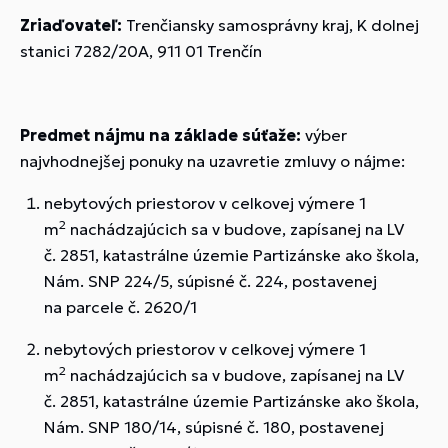
Zriaďovateľ:
Trenčiansky samosprávny kraj, K dolnej
stanici 7282/20A, 911 01 Trenčín
Predmet nájmu na základe súťaže:
výber
najvhodnejšej ponuky na uzavretie zmluvy o nájme:
nebytových priestorov v celkovej výmere 1
2
m
nachádzajúcich sa v budove, zapísanej na LV
č. 2851, katastrálne územie Partizánske ako škola,
Nám. SNP 224/5, súpisné č. 224, postavenej
na parcele č. 2620/1
nebytových priestorov v celkovej výmere 1
2
m
nachádzajúcich sa v budove, zapísanej na LV
č. 2851, katastrálne územie Partizánske ako škola,
Nám. SNP 180/14, súpisné č. 180, postavenej