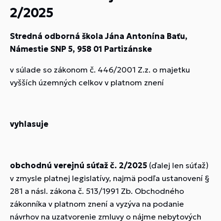
2/2025
Stredná odborná škola Jána Antonína Baťu,
Námestie SNP 5, 958 01 Partizánske
v súlade so zákonom č. 446/2001 Z.z. o majetku
vyšších územných celkov v platnom znení
vyhlasuje
obchodnú verejnú súťaž
č. 2/2025
(ďalej len súťaž)
v zmysle platnej legislatívy, najmä podľa ustanovení §
281 a násl. zákona č. 513/1991 Zb. Obchodného
zákonníka v platnom znení a vyzýva na podanie
návrhov na uzatvorenie zmluvy o nájme nebytových