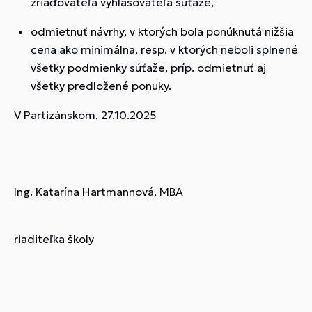
zriaďovateľa vyhlasovateľa súťaže,
odmietnuť návrhy, v ktorých bola ponúknutá nižšia
cena ako minimálna, resp. v ktorých neboli splnené
všetky podmienky súťaže, príp. odmietnuť aj
všetky predložené ponuky.
V Partizánskom, 27.10.2025
Ing. Katarína Hartmannová, MBA
riaditeľka školy