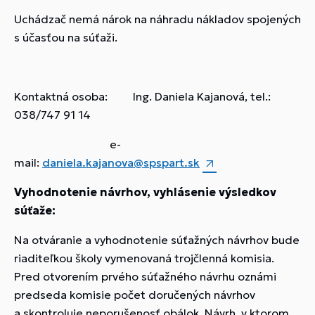
Uchádzač nemá nárok na náhradu nákladov spojených
s účasťou na súťaži.
Kontaktná osoba: Ing. Daniela Kajanová, tel.:
038/747 91 14
e-
mail:
daniela.kajanova@spspart.sk
Vyhodnotenie návrhov, vyhlásenie výsledkov
súťaže:
Na otváranie a vyhodnotenie súťažných návrhov bude
riaditeľkou školy vymenovaná trojčlenná komisia.
Pred otvorením prvého súťažného návrhu oznámi
predseda komisie počet doručených návrhov
a skontroluje neporušenosť obálok. Návrh, v ktorom