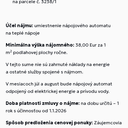
na parcele č. 3238/1
Účel nájmu:
umiestnenie nápojového automatu
na teplé nápoje
Minimálna výška nájomného:
38,00 Eur za 1
2
m
podlahovej plochy ročne.
V tejto sume nie sú zahrnuté náklady na energie
a ostatné služby spojené s nájmom.
V mesiacoch júl a august bude nápojový automat
odpojený od elektrickej energie a prívodu vody.
Doba platnosti zmluvy o nájme:
na dobu určitú – 1
rok s účinnosťou od 1.1.2026
Spôsob predloženia cenovej ponuky:
Záujemcovia