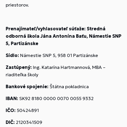
priestorov.
Prenajímateľ/vyhlasovateľ súťaže: Stredná
odborná škola Jána Antonína Baťu, Námestie SNP
5, Partizánske
Sídlo:
Námestie SNP 5, 958 01 Partizánske
Zastúpený:
Ing. Katarína Hartmannová, MBA –
riaditeľka školy
Bankové spojenie:
Štátna pokladnica
IBAN:
SK92 8180 0000 0070 0055 9332
IČO:
50424891
DIČ:
2120341509