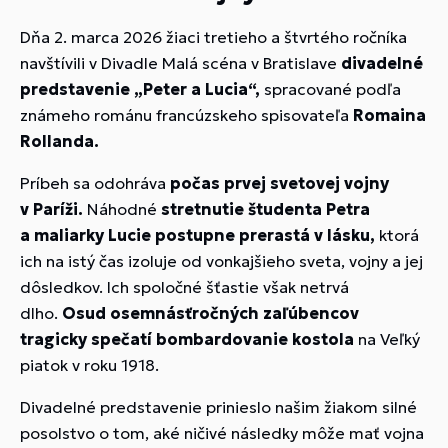
Dňa 2. marca 2026 žiaci tretieho a štvrtého ročníka
navštívili v Divadle Malá scéna v Bratislave
divadelné
predstavenie
„Peter a Lucia“,
spracované podľa
známeho románu francúzskeho spisovateľa
Romaina
Rollanda.
Príbeh sa odohráva
počas prvej svetovej vojny
v Paríži.
Náhodné
stretnutie študenta Petra
a maliarky Lucie postupne prerastá v lásku,
ktorá
ich na istý čas izoluje od vonkajšieho sveta, vojny a jej
dôsledkov. Ich spoločné šťastie však netrvá
dlho.
Osud osemnásťročných zaľúbencov
tragicky spečatí bombardovanie kostola
na Veľký
piatok v roku 1918.
Divadelné predstavenie prinieslo našim žiakom silné
posolstvo o tom, aké ničivé následky môže mať vojna