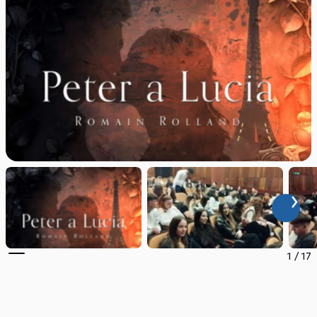
1
/
17