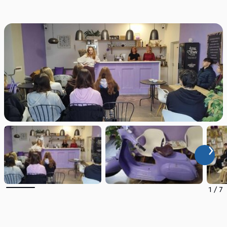
1
/
7