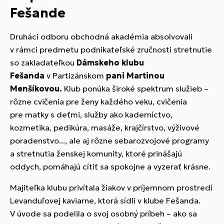
Fešande
Druháci odboru obchodná akadémia absolvovali
v rámci predmetu podnikateľské zručnosti stretnutie
so zakladateľkou
Dámskeho klubu
Fešanda
v Partizánskom
pani Martinou
Menšíkovou.
Klub ponúka široké spektrum služieb –
rôzne cvičenia pre ženy každého veku, cvičenia
pre matky s deťmi, služby ako kaderníctvo,
kozmetika, pedikúra, masáže, krajčírstvo, výživové
poradenstvo..., ale aj rôzne sebarozvojové programy
a stretnutia ženskej komunity, ktoré prinášajú
oddych, pomáhajú cítiť sa spokojne a vyzerať krásne.
Majiteľka klubu privítala žiakov v príjemnom prostredí
Levanduľovej kaviarne, ktorá sídli v klube Fešanda.
V úvode sa podelila o svoj osobný príbeh – ako sa