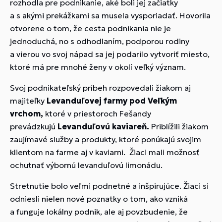
rozhodla pre podnikanie, aké boli jej začiatky
a s akými prekážkami sa musela vysporiadať. Hovorila
otvorene o tom, že cesta podnikania nie je
jednoduchá, no s odhodlaním, podporou rodiny
a vierou vo svoj nápad sa jej podarilo vytvoriť miesto,
ktoré má pre mnohé ženy v okolí veľký význam.
Svoj podnikateľský príbeh rozpovedali žiakom aj
majiteľky
Levanduľovej farmy pod Veľkým
vrchom,
ktoré v priestoroch Fešandy
prevádzkujú
Levanduľovú kaviareň.
Priblížili žiakom
zaujímavé služby a produkty, ktoré ponúkajú svojim
klientom na farme aj v kaviarni. Žiaci mali možnosť
ochutnať výbornú levanduľovú limonádu.
Stretnutie bolo veľmi podnetné a inšpirujúce. Žiaci si
odniesli nielen nové poznatky o tom, ako vzniká
a funguje lokálny podnik, ale aj povzbudenie, že