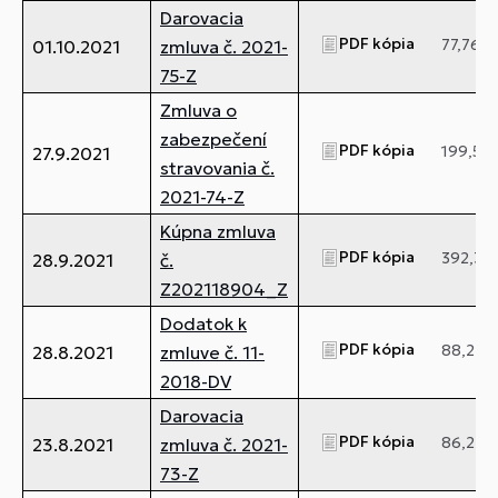
Darovacia
PDF kópia
77,76 k
01.10.2021
zmluva č. 2021-
75-Z
Zmluva o
zabezpečení
PDF kópia
199,58 
27.9.2021
stravovania č.
2021-74-Z
Kúpna zmluva
PDF kópia
392,31 
28.9.2021
č.
Z202118904_Z
Dodatok k
PDF kópia
88,23 k
28.8.2021
zmluve č. 11-
2018-DV
Darovacia
PDF kópia
86,27 k
23.8.2021
zmluva č. 2021-
73-Z