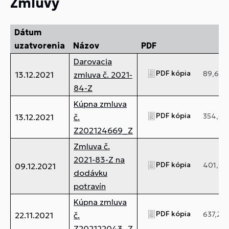
Zmluvy
Dátum
uzatvorenia
Názov
PDF
Darovacia
PDF kópia
89,6 kB
13.12.2021
zmluva č. 2021-
84-Z
Kúpna zmluva
PDF kópia
354,66
13.12.2021
č.
Z202124669_Z
Zmluva č.
2021-83-Z na
PDF kópia
401,82
09.12.2021
dodávku
potravín
Kúpna zmluva
PDF kópia
637,23 
22.11.2021
č.
Z202122043_Z