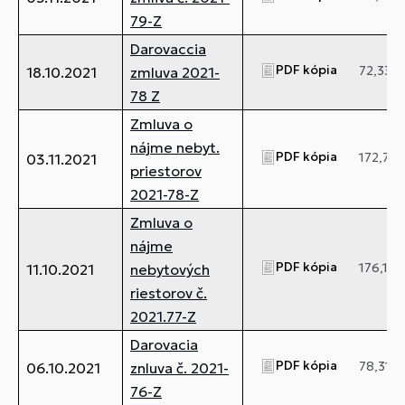
79-Z
Darovaccia
PDF kópia
72,33 k
18.10.2021
zmluva 2021-
78 Z
Zmluva o
nájme nebyt.
PDF kópia
172,76 
03.11.2021
priestorov
2021-78-Z
Zmluva o
nájme
PDF kópia
176,15 
11.10.2021
nebytových
riestorov č.
2021.77-Z
Darovacia
PDF kópia
78,31 k
06.10.2021
znluva č. 2021-
76-Z