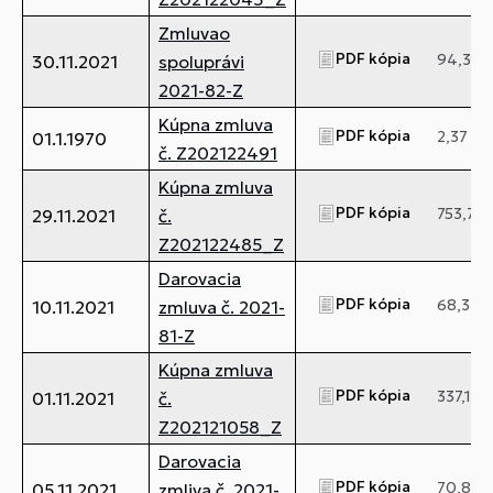
Zmluvao
PDF kópia
94,36 
30.11.2021
spoluprávi
2021-82-Z
Kúpna zmluva
PDF kópia
2,37 M
01.1.1970
č. Z202122491
Kúpna zmluva
PDF kópia
753,71 
29.11.2021
č.
Z202122485_Z
Darovacia
PDF kópia
68,34 
10.11.2021
zmluva č. 2021-
81-Z
Kúpna zmluva
PDF kópia
337,18 
01.11.2021
č.
Z202121058_Z
Darovacia
PDF kópia
70,81 k
05.11.2021
zmliva č. 2021-