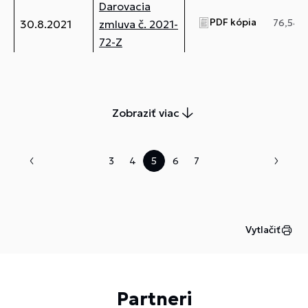
Darovacia
PDF kópia
76,54 
30.8.2021
zmluva č. 2021-
72-Z
Zobraziť viac
3
4
5
6
7
Vytlačiť
Partneri