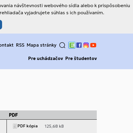
ovania návštevnosti webového sídla alebo k prispôsobeniu
hliadača vyjadrujete súhlas s ich používaním.
ontakt
RSS
Mapa stránky
Edupage
Facebook
Instagram
YouTube
Pre uchádzačov
Pre študentov
PDF
PDF kópia
125,68 kB