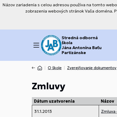
Názov zariadenia s celou adresou používa na tomto webov
zobrazenia webových stránok Vaša doména. Pre
Stredná odborná
škola
Jána Antonína Baťu
Partizánske
O škole
Zverejňovanie dokumentov
Zmluvy
Dátum uzatvorenia
Názov
31.1.2013
Zmluva 