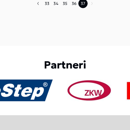
33
34
35
36
37
Partneri