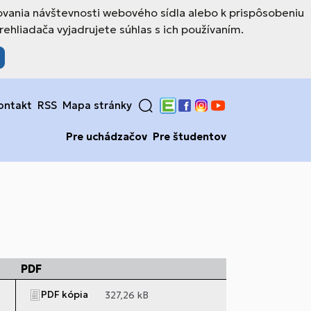
ovania návštevnosti webového sídla alebo k prispôsobeniu
hliadača vyjadrujete súhlas s ich používaním.
ontakt
RSS
Mapa stránky
Edupage
Facebook
Instagram
YouTube
Pre uchádzačov
Pre študentov
PDF
PDF kópia
327,26 kB