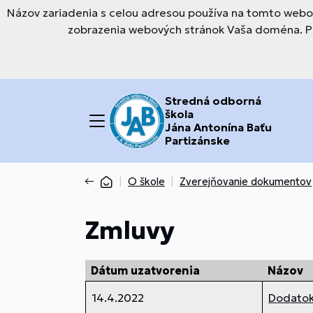
Názov zariadenia s celou adresou používa na tomto webov
zobrazenia webových stránok Vaša doména. Pre
Stredná odborná
škola
Jána Antonína Baťu
Partizánske
O škole
Zverejňovanie dokumentov
Zmluvy
Dátum uzatvorenia
Názov
14.4.2022
Dodatok 